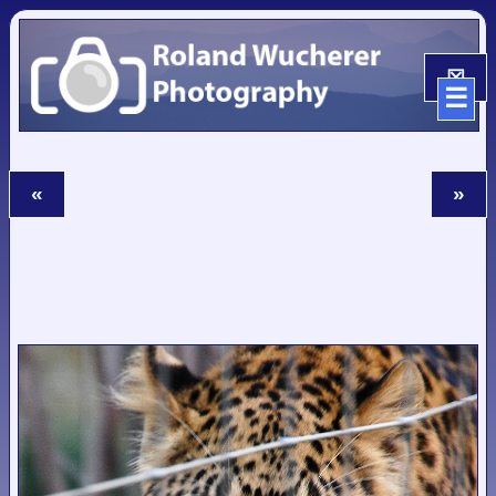
☒
☰
«
»