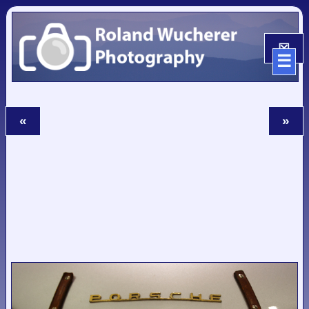
☒
☰
«
»