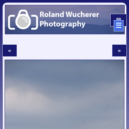
☒
☰
«
»