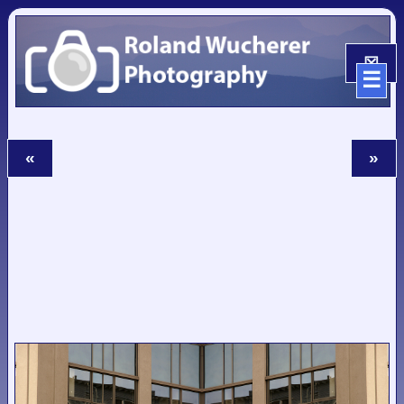
☒
☰
«
»